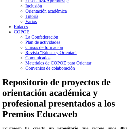
Enseñanza-Aprendizaje
Inclusión
Orientación académica
Tutoría
Varios
Enlaces
COPOE
La Confederación
Plan de actividades
Cursos de formación
Revista "Educar y Orientar"
Comunicados
Materiales de COPOE para Orientar
Convenios de colaboración
Repositorio de proyectos de
orientación académica y
profesional presentados a los
Premios Educaweb
Educaweb ha creado
un repositorio
que recoge unos
400