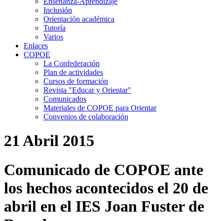
Enseñanza-Aprendizaje
Inclusión
Orientación académica
Tutoría
Varios
Enlaces
COPOE
La Confederación
Plan de actividades
Cursos de formación
Revista "Educar y Orientar"
Comunicados
Materiales de COPOE para Orientar
Convenios de colaboración
21 Abril 2015
Comunicado de COPOE ante
los hechos acontecidos el 20 de
abril en el IES Joan Fuster de