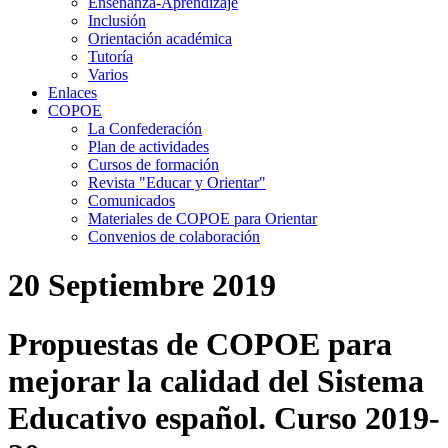
Enseñanza-Aprendizaje
Inclusión
Orientación académica
Tutoría
Varios
Enlaces
COPOE
La Confederación
Plan de actividades
Cursos de formación
Revista "Educar y Orientar"
Comunicados
Materiales de COPOE para Orientar
Convenios de colaboración
20 Septiembre 2019
Propuestas de COPOE para
mejorar la calidad del Sistema
Educativo español. Curso 2019-